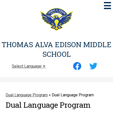
Skip
to
main
content
THOMAS ALVA EDISON MIDDLE
SCHOOL
Social
Select Language
▼
Media
-
Facebook
Twitter
Header
Dual Language Program
»
Dual Language Program
Dual Language Program