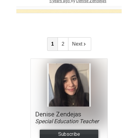
5 years ago
by
Denise Zendejas
1
2
Next
Denise Zendejas
Special Education Teacher
Subscribe