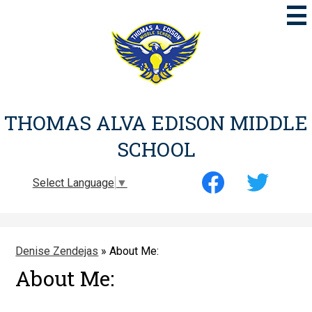
Skip
to
main
content
THOMAS ALVA EDISON MIDDLE
SCHOOL
Social
Select Language
▼
Media
-
Facebook
Twitter
Header
Denise Zendejas
»
About Me:
About Me: