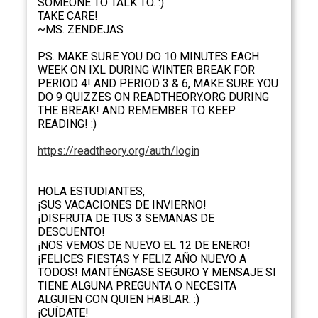
SOMEONE TO TALK TO. :)
TAKE CARE!
~MS. ZENDEJAS
P.S. MAKE SURE YOU DO 10 MINUTES EACH
WEEK ON IXL DURING WINTER BREAK FOR
PERIOD 4! AND PERIOD 3 & 6, MAKE SURE YOU
DO 9 QUIZZES ON READTHEORY.ORG DURING
THE BREAK! AND REMEMBER TO KEEP
READING! :)
https://readtheory.org/auth/login
HOLA ESTUDIANTES,
¡SUS VACACIONES DE INVIERNO!
¡DISFRUTA DE TUS 3 SEMANAS DE
DESCUENTO!
¡NOS VEMOS DE NUEVO EL 12 DE ENERO!
¡FELICES FIESTAS Y FELIZ AÑO NUEVO A
TODOS! MANTÉNGASE SEGURO Y MENSAJE SI
TIENE ALGUNA PREGUNTA O NECESITA
ALGUIEN CON QUIEN HABLAR. :)
¡CUÍDATE!