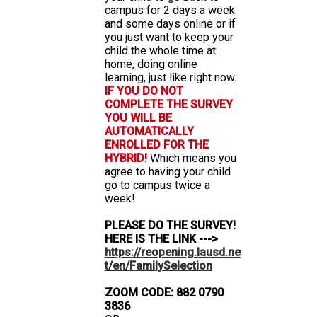
campus for 2 days a week
and some days online or if
you just want to keep your
child the whole time at
home, doing online
learning, just like right now.
IF YOU DO NOT
COMPLETE THE SURVEY
YOU WILL BE
AUTOMATICALLY
ENROLLED FOR THE
HYBRID!
Which means you
agree to having your child
go to campus twice a
week!
PLEASE DO THE SURVEY!
HERE IS THE LINK --->
https://reopening.lausd.ne
t/en/FamilySelection
ZOOM CODE: 882 0790
3836