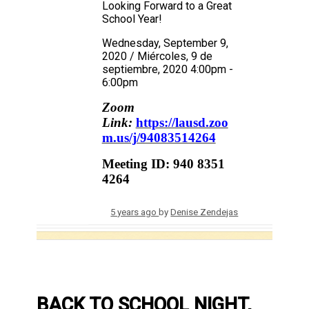
Looking Forward to a Great
School Year!
Wednesday, September 9,
2020 / Miércoles, 9 de
septiembre, 2020 4:00pm -
6:00pm
Zoom
Link:
https://lausd.zoo
m.us/j/94083514264
Meeting ID: 940 8351
4264
5 years ago
by
Denise Zendejas
BACK TO SCHOOL NIGHT,