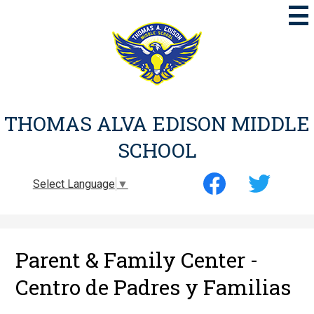
Skip
to
main
content
THOMAS ALVA EDISON MIDDLE
SCHOOL
Social
Select Language
▼
Media
-
Facebook
Twitter
Header
Parent & Family Center -
Centro de Padres y Familias