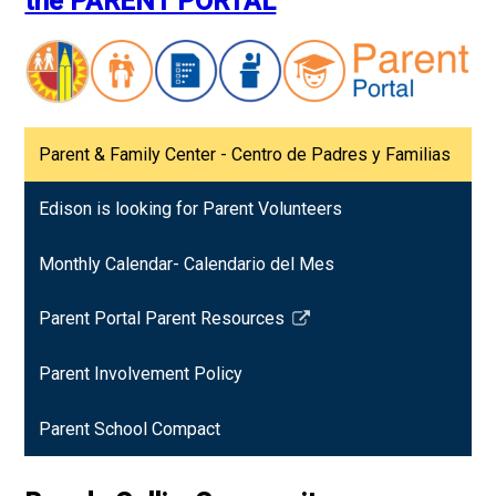
the PARENT PORTAL
Parent & Family Center - Centro de Padres y Familias
Edison is looking for Parent Volunteers
Monthly Calendar- Calendario del Mes
Parent Portal Parent Resources
Link
opens
Parent Involvement Policy
in
a
Parent School Compact
new
window